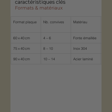
caractéristiques clés
Formats & matériaux
Format plaque
Nb. convives
Matériau
Temp
chauf
60 × 40 cm
4 – 6
Fonte émaillée
8 mi
75 × 40 cm
8 – 10
Inox 304
6 mi
90 × 40 cm
10 – 14
Acier laminé
7 mi