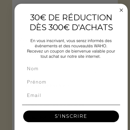
30€ DE RÉDUCTION
DÈS 300€ D'ACHATS
Modules complémentaires 
En vous inscrivant, vous serez informés des
événements et des nouveautés WAHO.
indispensables
Recevez un coupon de bienvenue valable pour
Évier extérieur encastrable
tout achat sur notre site internet.
Arrivée eau froide/chaude, siphon PVC 
Ø40 mm.
Mitigeur inox rabattable pour fermer avec 
un couvercle.
Tiroir réfrigéré extérieur
Compresseur 220 V, –2 °C à +10 °C.
Joint magnétique IPX4.
Tiroirs rangement encastrables
Coulisses à billes, charge 40 kg.
S'INSCRIRE
Brûleur latéral “Sizzle Zone”
Infrarouge 900 °C, idéal pour marquer un 