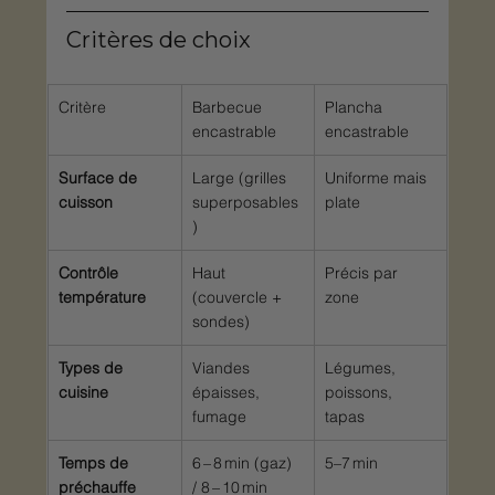
Critères de choix
Critère
Barbecue 
Plancha 
encastrable
encastrable
Surface de 
Large (grilles 
Uniforme mais 
cuisson
superposables
plate
)
Contrôle 
Haut 
Précis par 
température
(couvercle + 
zone
sondes)
Types de 
Viandes 
Légumes, 
cuisine
épaisses, 
poissons, 
fumage
tapas
Temps de 
6 – 8 min (gaz) 
5–7 min
préchauffe
/ 8 – 10 min 