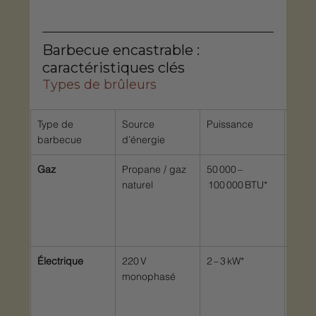
Barbecue encastrable : 
caractéristiques clés
Types de brûleurs
Type de 
Source 
Puissance
Usag
barbecue
d’énergie
Gaz
Propane / gaz 
50 000 –
Grill
naturel
 100 000 BTU*
rapid
saisi
indir
couv
Électrique
220 V 
2 – 3 kW*
Balco
monophasé
terra
arriv
gaz,