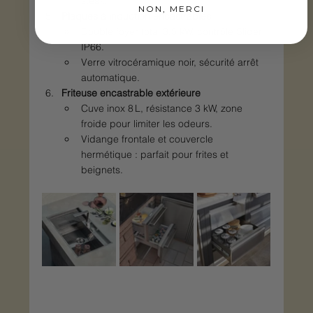
steak.
NON, MERCI
Plaques à induction encastrables
Double foyer total 3,5 kW, contrôle Slider 
IP66.
Verre vitrocéramique noir, sécurité arrêt 
automatique.
Friteuse encastrable extérieure
Cuve inox 8 L, résistance 3 kW, zone 
froide pour limiter les odeurs.
Vidange frontale et couvercle 
hermétique : parfait pour frites et 
beignets.