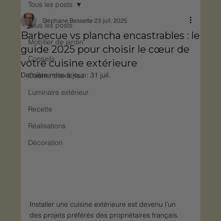
Tous les posts
Stéphane Bessette
23 juil. 2025
Tous les posts
Barbecue vs plancha encastrables : le
Mobilier de jardin
guide 2025 pour choisir le cœur de
Conseils
votre cuisine extérieure
Dernière mise à jour :
31 juil.
Cuisine d'extérieur
Luminaire extérieur
Recette
Réalisations
Décoration
Installer une cuisine extérieure est devenu l’un 
des projets préférés des propriétaires français. 