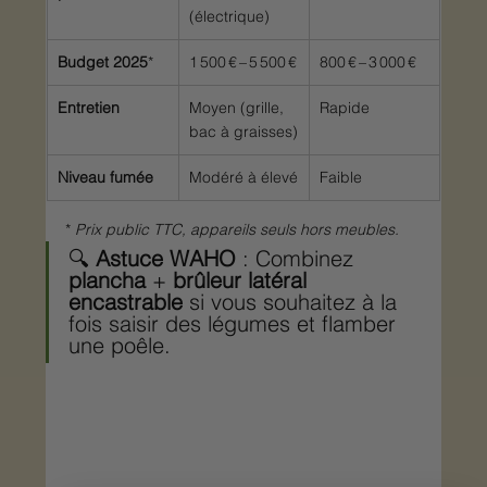
(électrique)
Budget 2025
*
1 500 € – 5 500 €
800 € – 3 000 €
Entretien
Moyen (grille, 
Rapide
bac à graisses)
Niveau fumée
Modéré à élevé
Faible
* 
Prix public TTC, appareils seuls hors meubles.
🔍 
Astuce WAHO
 : Combinez 
plancha
 + 
brûleur latéral 
encastrable
 si vous souhaitez à la 
fois saisir des légumes et flamber 
une poêle.