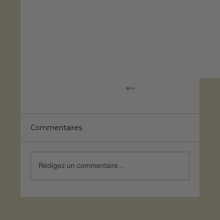
Commentaires
Rédigez un commentaire...
Retrouver le plaisir de vivre dehors,
sans les moustiques