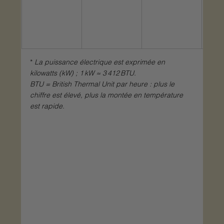
douc
tempé
faibl
de f
* 
La puissance électrique est exprimée en 
kilowatts (kW) ; 1 kW ≈ 3 412 BTU.
BTU = British Thermal Unit par heure : plus le 
chiffre est élevé, plus la montée en température 
est rapide.