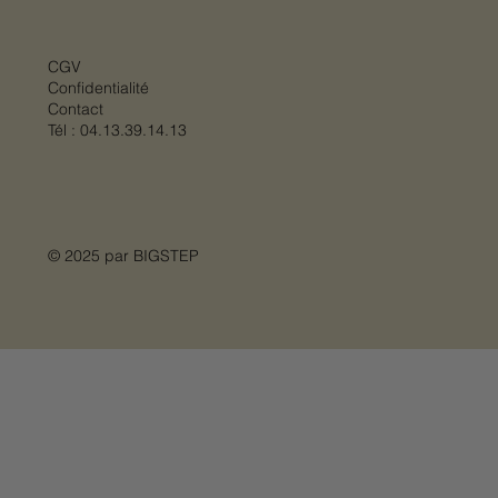
CGV
Confidentialité
Contact
Tél :
04.13.39.14.13
© 2025 par
BIGSTEP