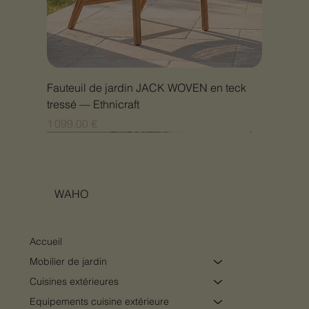
Fauteuil de jardin JACK WOVEN en teck
tressé — Ethnicraft
Prix
1 099,00 €
Nouveauté
Nouveauté
Nouveauté
Nouveauté
Nouveauté
Nouveauté
Nouveauté
Nouveauté
Nouveauté
Nouveauté
Nouveauté
Nouveauté
Nouveauté
Nouveauté
WAHO
Accueil
Mobilier de jardin
Cuisines extérieures
Equipements cuisine extérieure