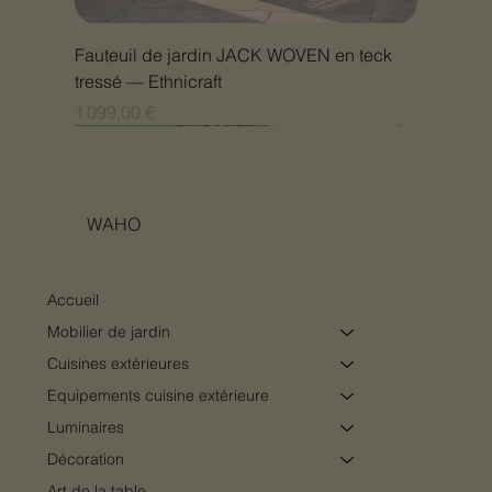
Fauteuil de jardin JACK WOVEN en teck
tressé — Ethnicraft
Prix
1 099,00 €
Nouveauté
Nouveauté
Nouveauté
Nouveauté
Nouveauté
Nouveauté
Nouveauté
Nouveauté
Nouveauté
Nouveauté
Nouveauté
Nouveauté
Nouveauté
Nouveauté
WAHO
Accueil
Mobilier de jardin
Cuisines extérieures
Equipements cuisine extérieure
Luminaires
Décoration
Art de la table