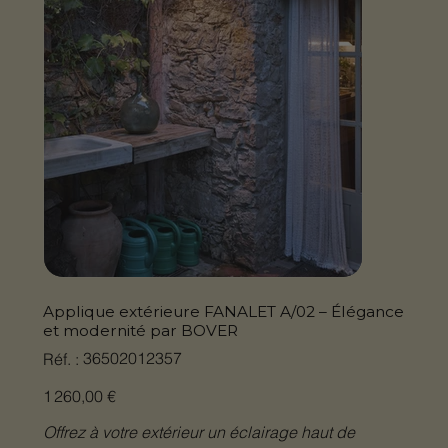
Applique extérieure FANALET A/02 – Élégance
et modernité par BOVER
SKU
36502012357
Réf. :
36502012357
Prix
1 260,00 €
Offrez à votre extérieur un éclairage haut de