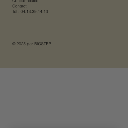
Confidentialité
Contact
Tél :
04.13.39.14.13
© 2025 par
BIGSTEP