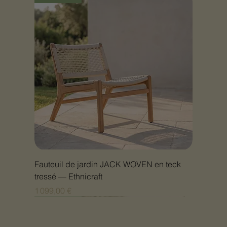
Fauteuil de jardin JACK WOVEN en teck
tressé — Ethnicraft
Prix
1 099,00 €
Nouveauté
Nouveauté
Nouveauté
Nouveauté
Nouveauté
Nouveauté
Nouveauté
Nouveauté
Nouveauté
Nouveauté
Nouveauté
Nouveauté
Nouveauté
Nouveauté