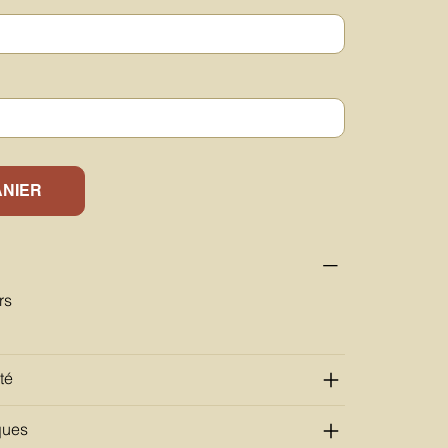
ANIER
rs
té
ques