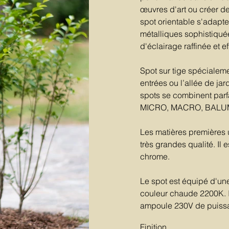
œuvres d'art ou créer d
spot orientable s'adapte 
métalliques sophistiqu
d'éclairage raffinée et e
Spot sur tige spécialem
entrées ou l’allée de jar
spots se combinent parfa
MICRO, MACRO, BALUME
Les matières premières u
très grandes qualité. Il 
chrome.
Le spot est équipé d'u
couleur chaude 2200K. I
ampoule 230V de puissan
Finition