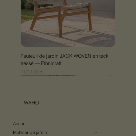
Fauteuil de jardin JACK WOVEN en teck
tressé — Ethnicraft
Prix
1 099,00 €
Nouveauté
Nouveauté
Nouveauté
Nouveauté
Nouveauté
Nouveauté
Nouveauté
Nouveauté
Nouveauté
Nouveauté
Nouveauté
Nouveauté
Nouveauté
Nouveauté
WAHO
Accueil
Mobilier de jardin