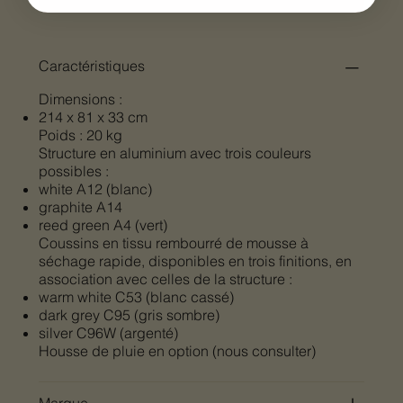
Caractéristiques
Dimensions :
214 x 81 x 33 cm
Poids : 20 kg
Structure en aluminium avec trois couleurs
possibles :
white A12 (blanc)
graphite A14
reed green A4 (vert)
Coussins en tissu rembourré de mousse à
séchage rapide, disponibles en trois finitions, en
association avec celles de la structure :
warm white C53 (blanc cassé)
dark grey C95 (gris sombre)
silver C96W (argenté)
Housse de pluie en option (nous consulter)
Marque