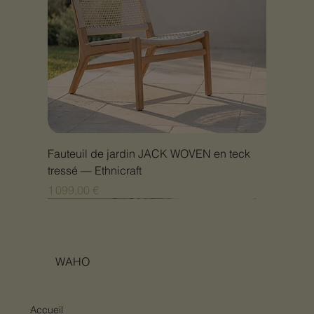
Fauteuil de jardin JACK WOVEN en teck
tressé — Ethnicraft
Prix
1 099,00 €
Nouveauté
Nouveauté
Nouveauté
Nouveauté
Nouveauté
Nouveauté
Nouveauté
Nouveauté
Nouveauté
Nouveauté
Nouveauté
Nouveauté
Nouveauté
Nouveauté
WAHO
Accueil