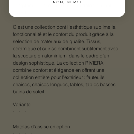
NON, MERCI
complément essentiel d’un coin détente à ciel
ouvert.
C’est une collection dont l’esthétique sublime la
fonctionnalité et le confort du produit grâce à la
sélection de matériaux de qualité. Tissus,
céramique et cuir se combinent subtilement avec
la structure en aluminium, dans le cadre d’un
design sophistiqué. La collection RIVIERA
combine confort et élégance en offrant une
collection entière pour l’extérieur : fauteuils,
chaises, chaises-longues, tables, tables basses,
bains de soleil.
Variante
Matelas d'assise en option