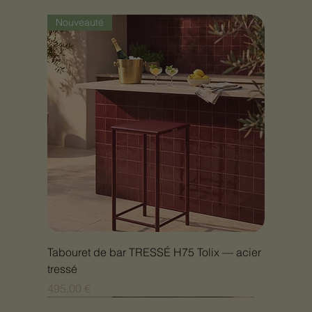
Nouveauté
Tabouret de bar TRESSÉ H75 Tolix — acier
tressé
Prix
495,00 €
Nouveauté
Nouveauté
Nouveauté
Nouveauté
Nouveauté
Nouveauté
Nouveauté
Nouveauté
Nouveauté
Nouveauté
Nouveauté
Nouveauté
Nouveauté
Nouveauté