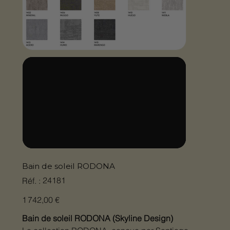
Bain de soleil RODONA
SKU
24181
Réf. :
24181
Prix
1 742,00 €
Bain de soleil RODONA (Skyline Design)