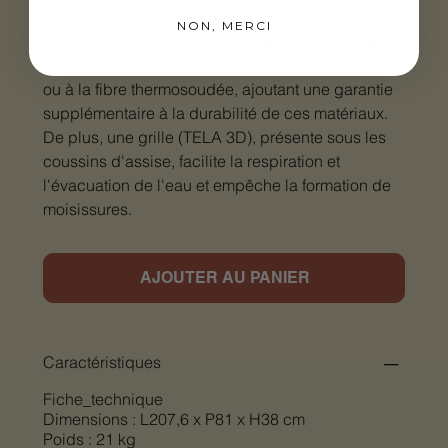
Tous les coussins ont une doublure 100%
NON, MERCI
polyester avec un traitement anti-moisissure, afin
d'offrir une protection supplémentaire à la mousse
ou à la fibre thermosoudée, ajoutant une garantie
supplémentaire à la durabilité de ces matériaux.
De plus, une grille (TELA 3D), présente sous les
coussins d'assise, facilite la respiration et
l'évacuation de l'eau et empêche la formation de
moisissures.
AJOUTER AU PANIER
Caractéristiques
Fiche_technique
Dimensions : L207,6 x P81 x H38 cm
Poids : 21 kg