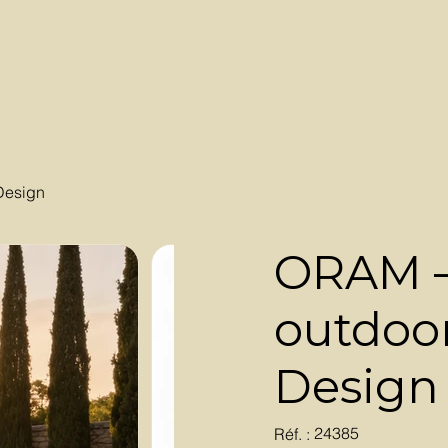
Design
ORAM –
outdoor
Design
SKU
24385
Réf. :
24385