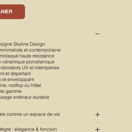
ANIER
signé Skyline Design
 minimaliste et contemporaine
rmolaqué haute résistance
 en céramique porcelanique
résistants UV et intempéries
nt et déperlant
x et enveloppant
ine, rooftop ou hôtel
t de gamme
usage extérieur durable
sée comme un espace de vie
tégré : élégance & fonction