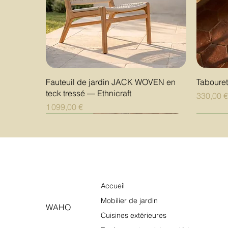
Aperçu rapide
Fauteuil de jardin JACK WOVEN en
Taboure
teck tressé — Ethnicraft
Prix
330,00 
Prix
1 099,00 €
Nouveauté
Nouveauté
Nouveauté
Nouvea
Nouvea
Nouvea
Accueil
Mobilier de jardin
WAHO
Cuisines extérieures