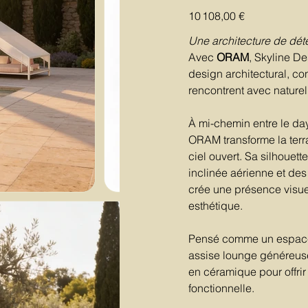
Prix
10 108,00 €
Une architecture de dét
Avec
ORAM
, Skyline D
design architectural, c
rencontrent avec naturel
À mi-chemin entre le da
ORAM transforme la terra
ciel ouvert. Sa silhouet
inclinée aérienne et des
crée une présence visuel
esthétique.
Pensé comme un espace 
assise lounge généreuse, 
en céramique pour offrir
fonctionnelle.