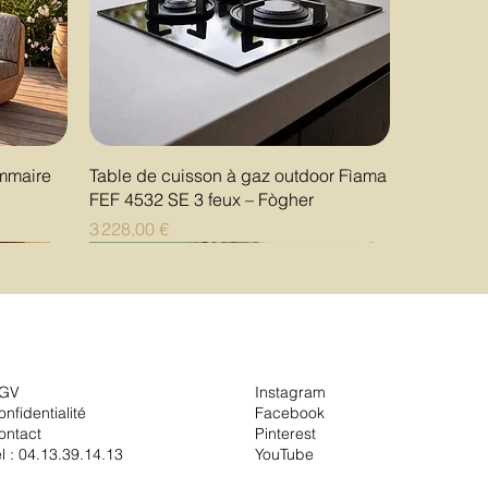
Aperçu rapide
ommaire
Table de cuisson à gaz outdoor Fìama
FEF 4532 SE 3 feux – Fògher
Prix
3 228,00 €
Nouveauté
Nouveauté
Nouveauté
GV
Instagram
onfidentialité
Facebook
ontact
Pinterest
él :
04.13.39.14.13
YouTube