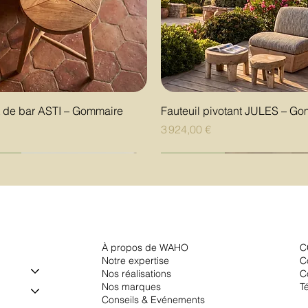
Aperçu rapide
Aperçu rapide
t de bar ASTI – Gommaire
Fauteuil pivotant JULES – G
Prix
€
3 924,00 €
uté
uté
uté
Nouveauté
Nouveauté
Nouveauté
À propos de WAHO
C
Notre expertise
C
Nos réalisations
C
Nos marques
T
Conseils & Evénements