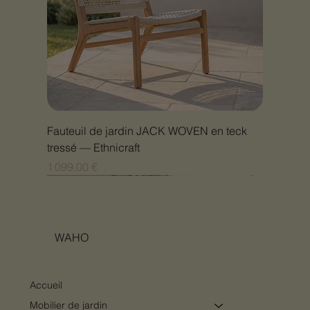
Fauteuil de jardin JACK WOVEN en teck
tressé — Ethnicraft
Prix
1 099,00 €
Nouveauté
Nouveauté
Nouveauté
Nouveauté
Nouveauté
Nouveauté
Nouveauté
Nouveauté
Nouveauté
Nouveauté
Nouveauté
Nouveauté
Nouveauté
Nouveauté
WAHO
Accueil
Mobilier de jardin