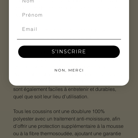
main lors du processus de fabrication, donnent
une touche de personnalité aux meubles Skyline
Design.
Les tissus, fournis par les plus prestigieux
fabricants (Sunbrella, Agora, Spradling,
Tuvatextil) sont choisis avec une grande attention
S'INSCRIRE
aux détails et possèdent de très
bonnes caractéristiques de performance pour
une utilisation à l'extérieur (résistance à la
NON, MERCI
décoloration et à la dégradation par la lumière du
soleil et l'exposition aux produits chimiques). Ils
sont également faciles à entretenir et durables,
quel que soit leur lieu d'utilisation.
Tous les coussins ont une doublure 100%
polyester avec un traitement anti-moisissure, afin
d'offrir une protection supplémentaire à la mousse
ou à la fibre thermosoudée, ajoutant une garantie