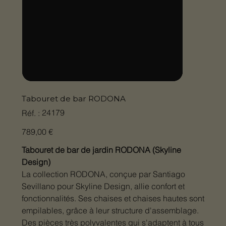
Tabouret de bar RODONA
SKU
24179
Réf. :
24179
Prix
789,00 €
Tabouret de bar de jardin RODONA (Skyline
Design)
La collection RODONA, conçue par Santiago
Sevillano pour Skyline Design, allie confort et
fonctionnalités. Ses chaises et chaises hautes sont
empilables, grâce à leur structure d'assemblage.
Des pièces très polyvalentes qui s'adaptent à tous