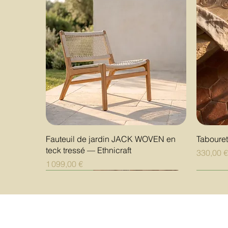
Aperçu rapide
Fauteuil de jardin JACK WOVEN en
Taboure
teck tressé — Ethnicraft
Prix
330,00 
Prix
1 099,00 €
Nouveauté
Nouveauté
Nouveauté
Nouvea
Nouvea
Nouvea