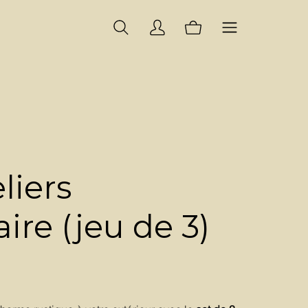
liers
re (jeu de 3)