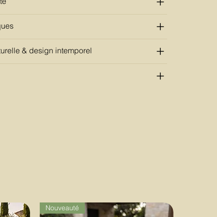
té
ques
urelle & design intemporel
Nouveauté