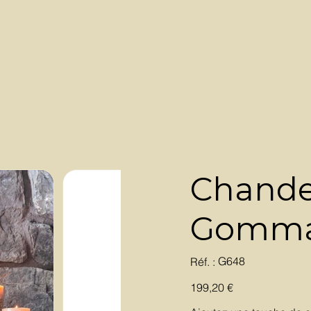
Chande
Gommai
SKU
G648
Réf. :
G648
Prix
199,20 €