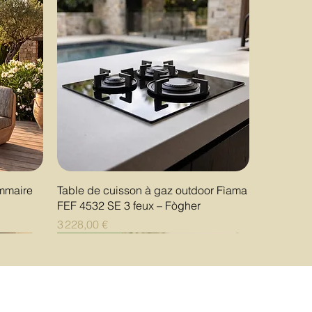
Aperçu rapide
ommaire
Table de cuisson à gaz outdoor Fìama
FEF 4532 SE 3 feux – Fògher
Prix
3 228,00 €
Nouveauté
Nouveauté
Nouveauté