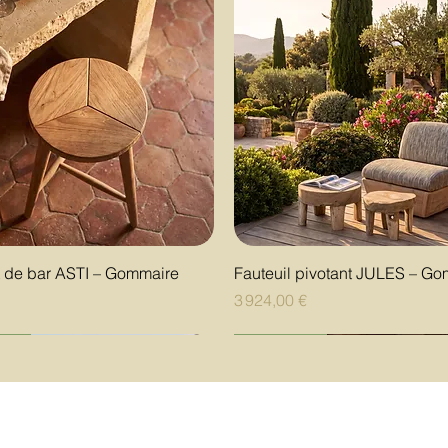
Aperçu rapide
Aperçu rapide
t de bar ASTI – Gommaire
Fauteuil pivotant JULES – G
Prix
€
3 924,00 €
uté
uté
uté
Nouveauté
Nouveauté
Nouveauté