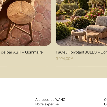
Aperçu rapide
Aperçu rapide
t de bar ASTI – Gommaire
Fauteuil pivotant JULES – G
Prix
€
3 924,00 €
uté
uté
uté
Nouveauté
Nouveauté
Nouveauté
À propos de WAHO
C
Notre expertise
C