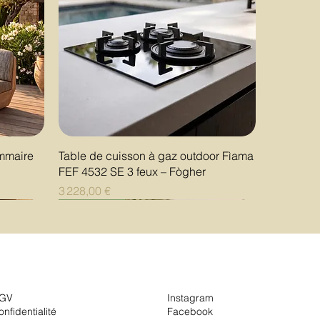
Aperçu rapide
ommaire
Table de cuisson à gaz outdoor Fìama
FEF 4532 SE 3 feux – Fògher
Prix
3 228,00 €
Nouveauté
Nouveauté
Nouveauté
GV
Instagram
onfidentialité
Facebook