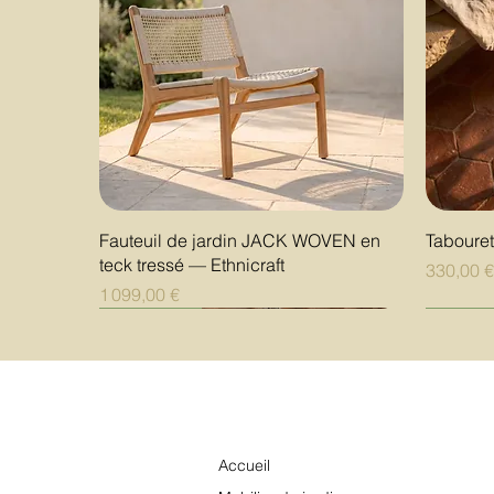
Aperçu rapide
Fauteuil de jardin JACK WOVEN en
Taboure
teck tressé — Ethnicraft
Prix
330,00 
Prix
1 099,00 €
Nouveauté
Nouveauté
Nouveauté
Nouvea
Nouvea
Nouvea
Accueil