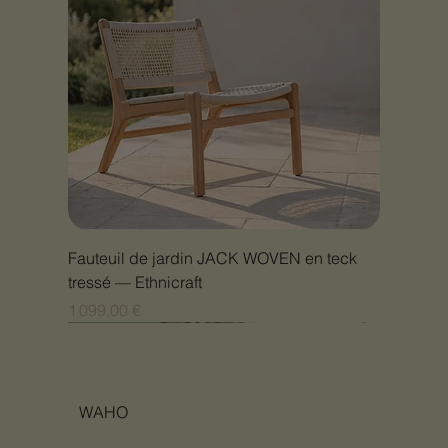
Fauteuil de jardin JACK WOVEN en teck
tressé — Ethnicraft
Prix
1 099,00 €
Nouveauté
Nouveauté
Nouveauté
Nouveauté
Nouveauté
Nouveauté
Nouveauté
Nouveauté
Nouveauté
Nouveauté
Nouveauté
Nouveauté
Nouveauté
Nouveauté
WAHO