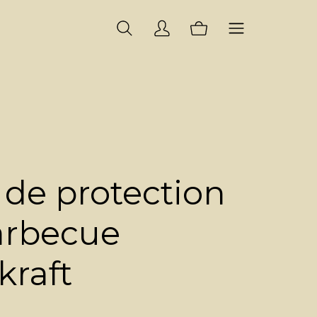
de protection
arbecue
raft