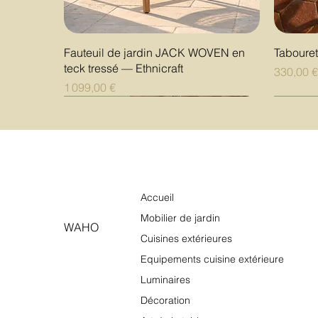
Aperçu rapide
Fauteuil de jardin JACK WOVEN en
Taboure
teck tressé — Ethnicraft
Prix
330,00 
Prix
1 099,00 €
Nouveauté
Nouveauté
Nouveauté
Nouvea
Nouvea
Nouvea
Accueil
Mobilier de jardin
WAHO
Cuisines extérieures
Equipements cuisine extérieure
Luminaires
Décoration
Aperçu rapide
Aperçu rapide
Aperçu rapide
Table de cuisson à gaz outdoor Fìama
Étagère de présentation 4 niveaux
Borne de fléchettes électronique
Table de
Étagère 
Borne de