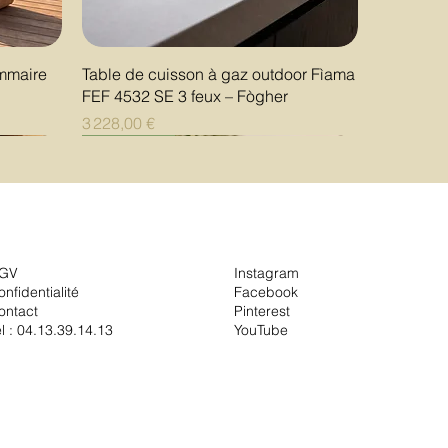
Aperçu rapide
ommaire
Table de cuisson à gaz outdoor Fìama
FEF 4532 SE 3 feux – Fògher
Prix
3 228,00 €
Nouveauté
Nouveauté
Nouveauté
GV
Instagram
onfidentialité
Facebook
ontact
Pinterest
él :
04.13.39.14.13
YouTube
Aperçu rapide
Aperçu rapide
Aperçu rapide
RNO Nude
 cm
que
Plat à tarte GRANDE AL FORNO
Vase IL CAPRICCIO Jade 32 cm
Vase IL CAPRICCIO Rosato 32 cm