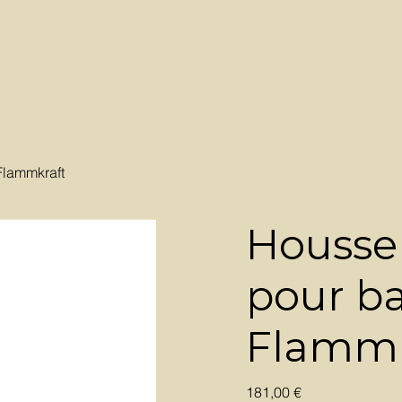
Flammkraft
Housse 
pour b
Flammk
Prix
181,00 €