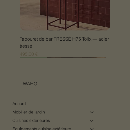
Tabouret de bar TRESSÉ H75 Tolix — acier
tressé
Prix
495,00 €
Nouveauté
Nouveauté
Nouveauté
Nouveauté
Nouveauté
Nouveauté
Nouveauté
Nouveauté
Nouveauté
Nouveauté
Nouveauté
Nouveauté
Nouveauté
Nouveauté
WAHO
Accueil
Mobilier de jardin
Cuisines extérieures
Equipements cuisine extérieure