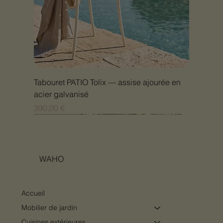
Tabouret PATIO Tolix — assise ajourée en
acier galvanisé
Prix
390,00 €
Nouveauté
Nouveauté
Nouveauté
Nouveauté
Nouveauté
Nouveauté
Nouveauté
Nouveauté
Nouveauté
Nouveauté
Nouveauté
Nouveauté
Nouveauté
Nouveauté
WAHO
Accueil
Mobilier de jardin
Cuisines extérieures