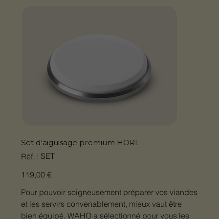
Set d'aiguisage premium HORL
SKU
SET
Réf. :
SET
Prix
119,00 €
Pour pouvoir soigneusement préparer vos viandes
et les servirs convenablement, mieux vaut être
bien équipé. WAHO a sélectionné pour vous les