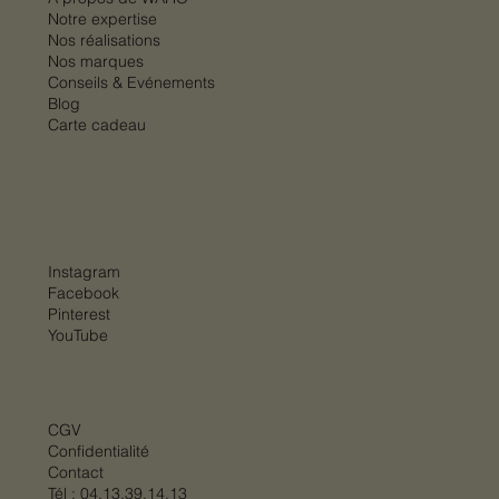
Prix
Prix
Prix promotionnel
Prix
Prix promotionnel
Prix
Prix
Prix
Prix
Prix
Prix
970,00 €
1 250,00 €
À partir de
390,00 €
À partir de
2 770,00 €
2 370,00 €
1 970,00 €
1 670,00 €
495,00 €
1 099,00 €
790,00 €
670,00 €
Notre expertise
Nos réalisations
Nos marques
Conseils & Evénements
Blog
Carte cadeau
Instagram
Facebook
Pinterest
YouTube
CGV
Confidentialité
Contact
Tél :
04.13.39.14.13