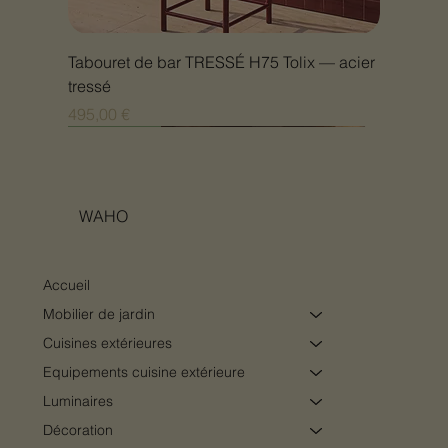
Tabouret de bar TRESSÉ H75 Tolix — acier
tressé
Prix
495,00 €
Nouveauté
Nouveauté
Nouveauté
Nouveauté
Nouveauté
Nouveauté
Nouveauté
Nouveauté
Nouveauté
Nouveauté
Nouveauté
Nouveauté
Nouveauté
Nouveauté
WAHO
Accueil
Mobilier de jardin
Cuisines extérieures
Equipements cuisine extérieure
Luminaires
Décoration