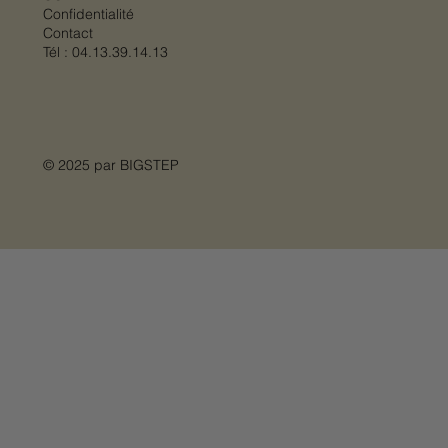
Confidentialité
Contact
Tél :
04.13.39.14.13
© 2025 par
BIGSTEP