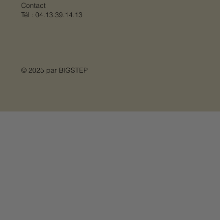
Contact
Tél :
04.13.39.14.13
© 2025 par
BIGSTEP