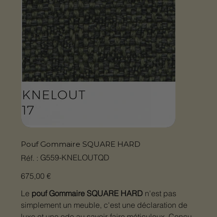
Pouf Gommaire SQUARE HARD
SKU
G559-KNELOUTQD
Réf. :
G559-
KNELOUTQD
Prix
675,00 €
Le
pouf Gommaire SQUARE HARD
n'est pas
simplement un meuble, c'est une déclaration de
luxe et une ode au savoir-faire méticuleux. Conçu