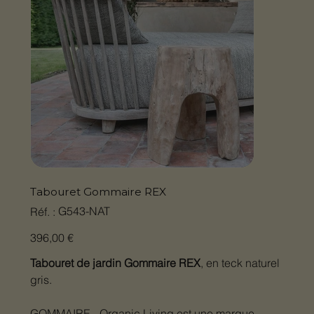
Tabouret Gommaire REX
SKU
G543-NAT
Réf. :
G543-
NAT
Prix
396,00 €
Tabouret de jardin Gommaire REX
, en teck naturel
gris.
GOMMAIRE - Organic Living est une marque