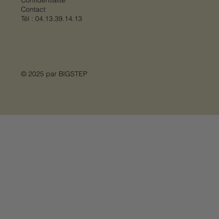
Contact
Tél :
04.13.39.14.13
© 2025 par
BIGSTEP