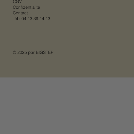
CGV
Confidentialité
Contact
Tél :
04.13.39.14.13
© 2025 par
BIGSTEP