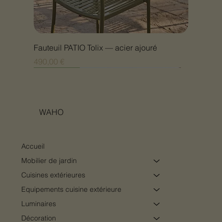
Fauteuil PATIO Tolix — acier ajouré
Prix
490,00 €
Nouveauté
Nouveauté
Nouveauté
Nouveauté
Nouveauté
Nouveauté
Nouveauté
Nouveauté
Nouveauté
Nouveauté
Nouveauté
Nouveauté
Nouveauté
Nouveauté
WAHO
Accueil
Mobilier de jardin
Cuisines extérieures
Equipements cuisine extérieure
Luminaires
Décoration