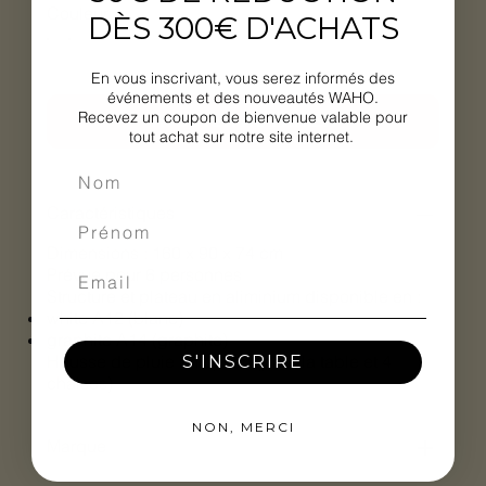
Couleur
DÈS 300€ D'ACHATS
En vous inscrivant, vous serez informés des
événements et des nouveautés WAHO.
Recevez un coupon de bienvenue valable pour
AJOUTER AU PANIER
tout achat sur notre site internet.
Caractéristiques
Dimensions : 160 x 90 x 74 cm
Prévue pour 6 personnes
Structure et plateau en aliminium disponible en :
white A12 (blanc)
graphite A14 (graphite)
Housse de pluie en option (pour la table et 4
S'INSCRIRE
chaises)
NON, MERCI
Marque