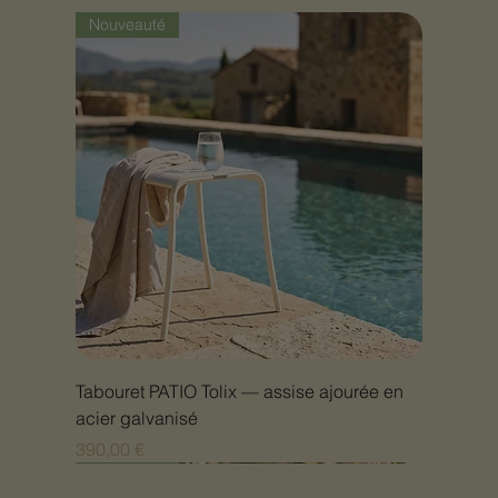
Nouveauté
Tabouret PATIO Tolix — assise ajourée en
acier galvanisé
Prix
390,00 €
Nouveauté
Nouveauté
Nouveauté
Nouveauté
Nouveauté
Nouveauté
Nouveauté
Nouveauté
Nouveauté
Nouveauté
Nouveauté
Nouveauté
Nouveauté
Nouveauté