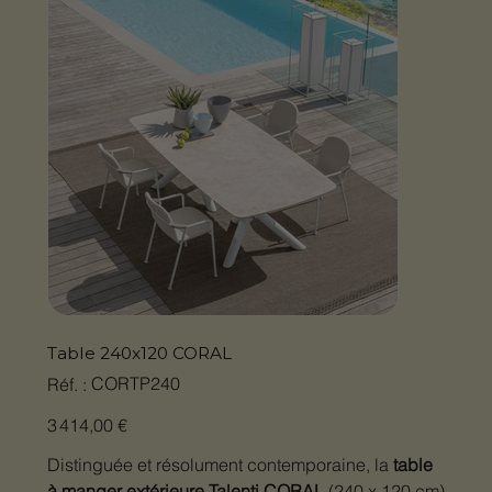
Table 240x120 CORAL
SKU
CORTP240
Réf. :
CORTP240
Prix
3 414,00 €
Distinguée et résolument contemporaine, la
table
à manger extérieure Talenti CORAL
(240 x 120 cm)