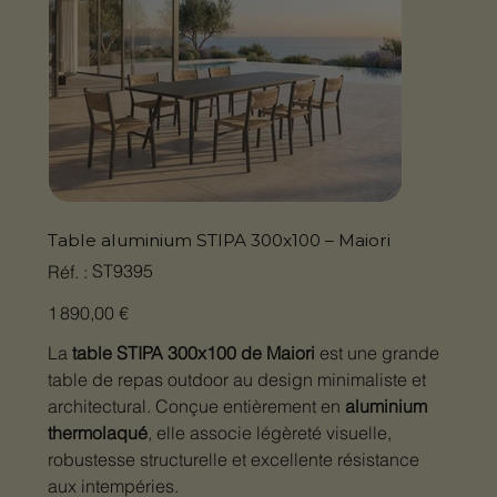
Table aluminium STIPA 300x100 – Maiori
SKU
ST9395
Réf. :
ST9395
Prix
1 890,00 €
La
table STIPA 300x100 de Maiori
est une grande
table de repas outdoor au design minimaliste et
architectural. Conçue entièrement en
aluminium
thermolaqué
, elle associe légèreté visuelle,
robustesse structurelle et excellente résistance
aux intempéries.