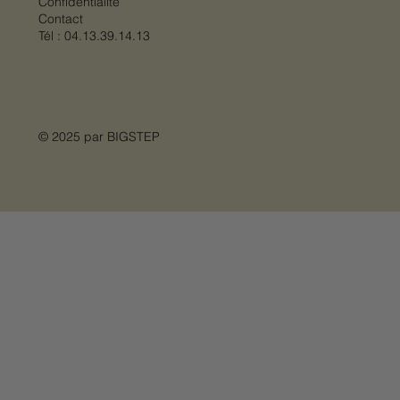
Confidentialité
Contact
Tél :
04.13.39.14.13
© 2025 par
BIGSTEP