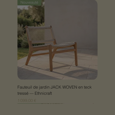
Nouveauté
Fauteuil de jardin JACK WOVEN en teck
tressé — Ethnicraft
Prix
1 099,00 €
Nouveauté
Nouveauté
Nouveauté
Nouveauté
Nouveauté
Nouveauté
Nouveauté
Nouveauté
Nouveauté
Nouveauté
Nouveauté
Nouveauté
Nouveauté
Nouveauté