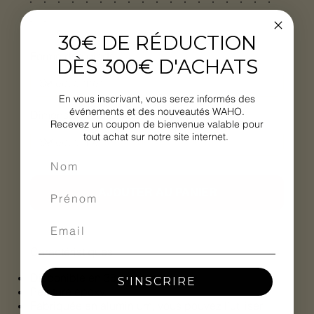
30€ DE RÉDUCTION
Forme des pieds
DÈS 300€ D'ACHATS
En vous inscrivant, vous serez informés des
événements et des nouveautés WAHO.
Dimensions du plateau
Recevez un coupon de bienvenue valable pour
tout achat sur notre site internet.
AJOUTER AU PANIER
Caractéristiques
Disponible en 38 couleurs.
S'INSCRIRE
Peinture epoxy.
Fabriquée en aluminium, vous pouvez l’utiliser