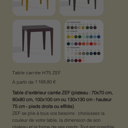
Table carrée H75 ZEF
Prix
1 168,80 €
À partir de
Table d'extérieur carrée ZEF (plateau : 70x70 cm,
80x80 cm, 100x100 cm ou 130x130 cm - hauteur
75 cm - pieds droits ou effilés)
ZEF se plie à tous vos besoins : choisissez la
couleur de votre table, la dimension de son
plateau et la forme de ses pieds. Tout est possible,