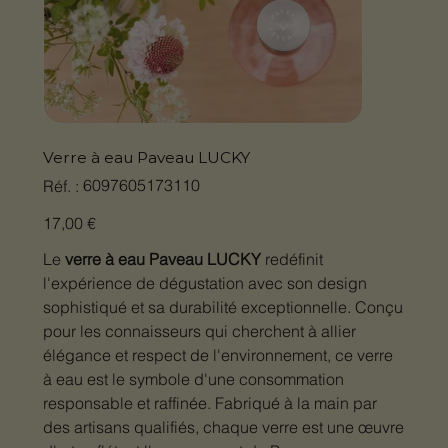
Verre à eau Paveau LUCKY
SKU
6097605173110
Réf. :
6097605173110
Prix
17,00 €
Le
verre à eau Paveau LUCKY
redéfinit
l'expérience de dégustation avec son design
sophistiqué et sa durabilité exceptionnelle. Conçu
pour les connaisseurs qui cherchent à allier
élégance et respect de l'environnement, ce verre
à eau est le symbole d'une consommation
responsable et raffinée. Fabriqué à la main par
des artisans qualifiés, chaque verre est une œuvre