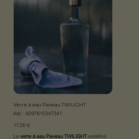
Verre à eau Paveau TWILIGHT
SKU
6097615347341
Réf. :
6097615347341
Prix
17,00 €
Le
verre à eau Paveau TWILIGHT
redéfinit