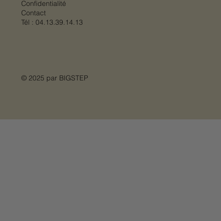
Confidentialité
Contact
Tél :
04.13.39.14.13
© 2025 par
BIGSTEP