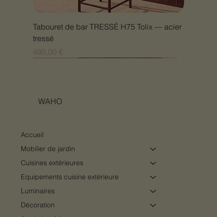
Tabouret de bar TRESSÉ H75 Tolix — acier
tressé
Prix
495,00 €
Nouveauté
Nouveauté
Nouveauté
Nouveauté
Nouveauté
Nouveauté
Nouveauté
Nouveauté
Nouveauté
Nouveauté
Nouveauté
Nouveauté
Nouveauté
Nouveauté
WAHO
Accueil
Mobilier de jardin
Cuisines extérieures
Equipements cuisine extérieure
Luminaires
Décoration