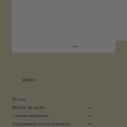
WAHO
Accueil
Mobilier de jardin
Concevoir un pool-house comme une
Cuisines extérieures
véritable pièce de vie extérieure
Equipements cuisine extérieure