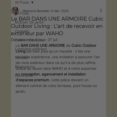
All Posts
Stéphane Bessette
13 déc. 2025
All Posts
Le BAR DANS UNE ARMOIRE Cubic
Mobilier de jardin
Outdoor Living : L’art de recevoir en
Conseils
extérieur par WAHO
Dernière mise à jour :
27 juil.
Cuisine d'extérieur
Le 
BAR DANS UNE ARMOIRE
 de 
Cubic Outdoor 
Luminaire extérieur
Living
 est bien plus qu’un meuble : c’est une 
véritable expérience, une invitation à savourer l’art 
Recette
de vivre extérieur dans ce qu’il a de plus raffiné. 
Réalisations
Grâce au savoir-faire WAHO et à notre expertise 
en 
conception, agencement et installation 
Décoration
d’espaces premium
, cette pièce devient un 
élément central de votre terrasse, pool house ou 
jardin.