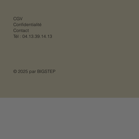
CGV
Confidentialité
Contact
Tél :
04.13.39.14.13
© 2025 par
BIGSTEP