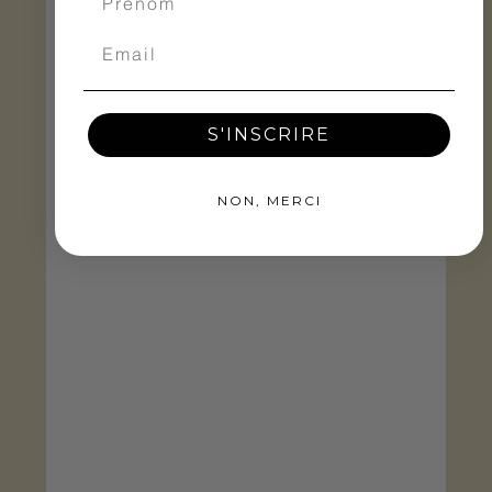
Un meuble outdoor utilisable 365 
jours/an
Grâce à ses matériaux ultra résistants, aucun 
hivernage n’est nécessaire.
S'INSCRIRE
NON, MERCI