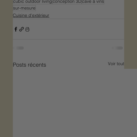
cubic outdoor living
conception 3D
cave à vins
sur-mesure
Cuisine d'extérieur
Voir tout
Posts récents