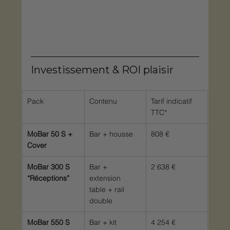
Investissement & ROI plaisir
Pack
Contenu
Tarif indicatif 
TTC*
MoBar 50 S + 
Bar + housse
808 €
Cover
MoBar 300 S 
Bar + 
2 638 €
“Réceptions”
extension 
table + rail 
double
MoBar 550 S 
Bar + kit 
4 254 €