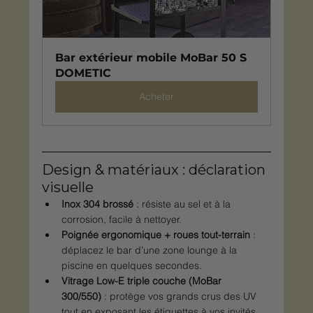
Bar extérieur mobile MoBar 50 S 
DOMETIC
Acheter
Design & matériaux : déclaration 
visuelle
Inox 304 brossé
 : résiste au sel et à la 
corrosion, facile à nettoyer.
Poignée ergonomique + roues tout-terrain
 : 
déplacez le bar d’une zone lounge à la 
piscine en quelques secondes.
Vitrage Low-E triple couche (MoBar 
300/550)
 : protège vos grands crus des UV 
tout en exposant les étiquettes à vos invités.