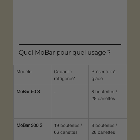
Quel MoBar pour quel usage ?
Modèle
Capacité 
Présentoir à 
Poids
réfrigérée*
glace
MoBar 50 S
-
8 bouteilles / 
24 k
28 canettes
MoBar 300 S
19 bouteilles / 
8 bouteilles / 
85 k
66 canettes
28 canettes