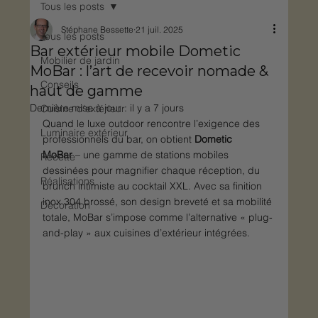
Tous les posts
Stéphane Bessette
21 juil. 2025
Tous les posts
Bar extérieur mobile Dometic
Mobilier de jardin
MoBar : l’art de recevoir nomade &
Conseils
haut de gamme
Dernière mise à jour :
il y a 7 jours
Cuisine d'extérieur
Quand le luxe outdoor rencontre l’exigence des 
Luminaire extérieur
professionnels du bar, on obtient 
Dometic 
MoBar
 – une gamme de stations mobiles 
Recette
dessinées pour magnifier chaque réception, du 
Réalisations
brunch intimiste au cocktail XXL. Avec sa finition 
inox 304 brossé, son design breveté et sa mobilité 
Décoration
totale, MoBar s’impose comme l’alternative « plug-
and-play » aux cuisines d’extérieur intégrées.