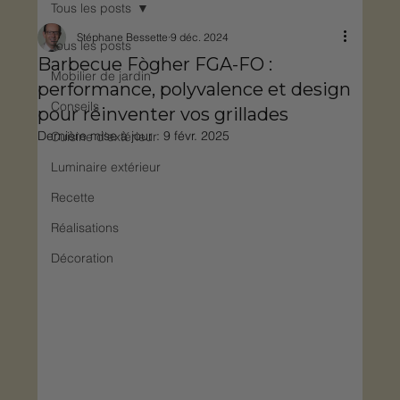
Tous les posts
Stéphane Bessette
9 déc. 2024
Tous les posts
Barbecue Fògher FGA-FO :
Mobilier de jardin
performance, polyvalence et design
Conseils
pour réinventer vos grillades
Dernière mise à jour :
9 févr. 2025
Cuisine d'extérieur
Luminaire extérieur
Recette
Réalisations
Décoration