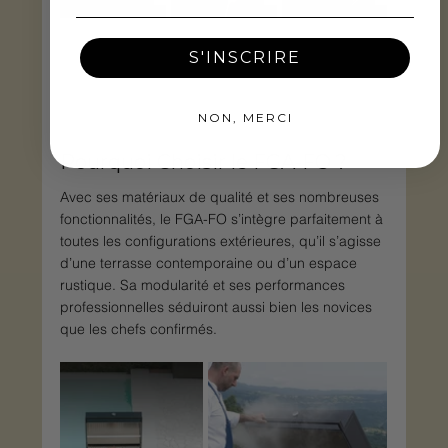
S'INSCRIRE
NON, MERCI
Pourquoi Choisir le FGA-FO ?
Avec ses matériaux de qualité et ses nombreuses 
fonctionnalités, le FGA-FO s’intègre parfaitement à 
toutes les configurations extérieures, qu’il s’agisse 
d’une terrasse contemporaine ou d’un espace 
rustique. Sa modularité et ses performances 
professionnelles séduiront aussi bien les novices 
que les chefs confirmés.