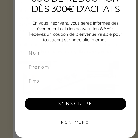
L'acier inoxydable massif utilisé assure durabilité 
DÈS 300€ D'ACHATS
et résistance, témoignant d'un engagement sans 
compromis envers la qualité. Cette approche 
En vous inscrivant, vous serez informés des
garantit non seulement une longévité 
événements et des nouveautés WAHO.
exceptionnelle du barbecue mais aussi une 
Recevez un coupon de bienvenue valable pour
performance de cuisson constante et précise, 
tout achat sur notre site internet.
réaffirmant le Block D comme un choix de premier 
ordre pour les amateurs de grillades exigeants.
S'INSCRIRE
NON, MERCI