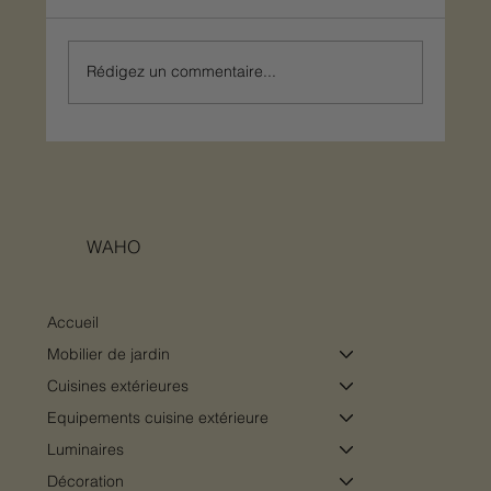
Rédigez un commentaire...
Concevoir un pool-house comme une
véritable pièce de vie extérieure
WAHO
Accueil
Mobilier de jardin
Cuisines extérieures
Equipements cuisine extérieure
Luminaires
Décoration