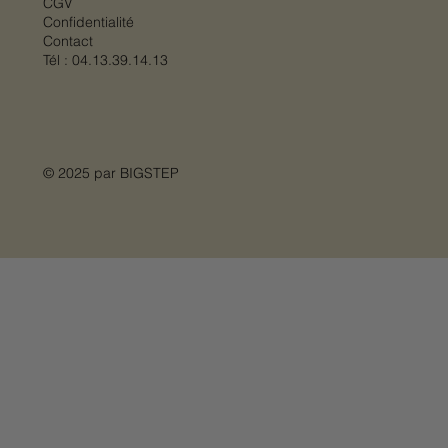
CGV
Confidentialité
Contact
Tél :
04.13.39.14.13
© 2025 par
BIGSTEP