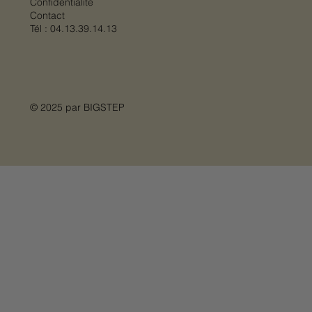
Confidentialité
Contact
Tél :
04.13.39.14.13
© 2025 par
BIGSTEP