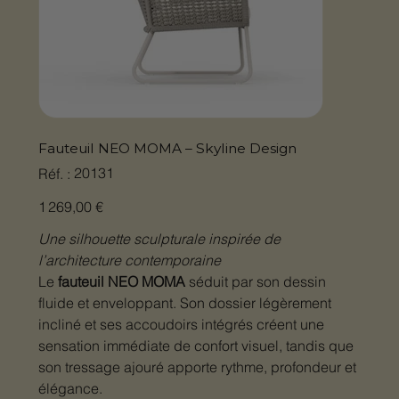
Fauteuil NEO MOMA – Skyline Design
SKU
20131
Réf. :
20131
Prix
1 269,00 €
Une silhouette sculpturale inspirée de
l’architecture contemporaine
Le
fauteuil NEO MOMA
séduit par son dessin
fluide et enveloppant. Son dossier légèrement
incliné et ses accoudoirs intégrés créent une
sensation immédiate de confort visuel, tandis que
son tressage ajouré apporte rythme, profondeur et
élégance.