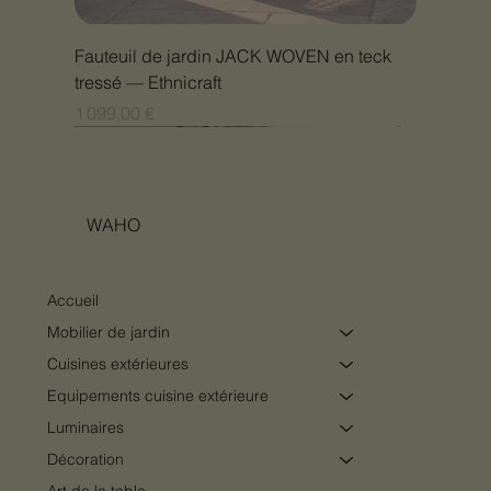
Fauteuil de jardin JACK WOVEN en teck
tressé — Ethnicraft
Prix
1 099,00 €
Nouveauté
Nouveauté
Nouveauté
Nouveauté
Nouveauté
Nouveauté
Nouveauté
Nouveauté
Nouveauté
Nouveauté
Nouveauté
Nouveauté
Nouveauté
Nouveauté
WAHO
Accueil
Mobilier de jardin
Cuisines extérieures
Equipements cuisine extérieure
Luminaires
Décoration