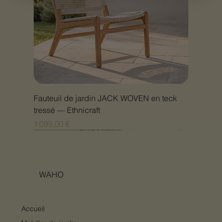
Fauteuil de jardin JACK WOVEN en teck
tressé — Ethnicraft
Prix
1 099,00 €
Nouveauté
Nouveauté
Nouveauté
Nouveauté
Nouveauté
Nouveauté
Nouveauté
Nouveauté
Nouveauté
Nouveauté
Nouveauté
Nouveauté
Nouveauté
Nouveauté
WAHO
Accueil