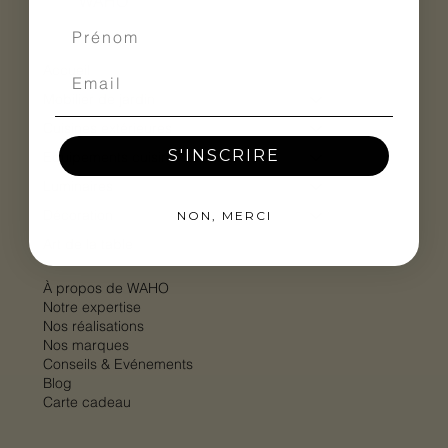
WAHO
Accueil
Mobilier de jardin
Cuisines extérieures
S'INSCRIRE
Equipements cuisine extérieure
Luminaires
Décoration
NON, MERCI
Art de la table
À propos de WAHO
Notre expertise
Nos réalisations
Nos marques
Conseils & Evénements
Blog
Carte cadeau