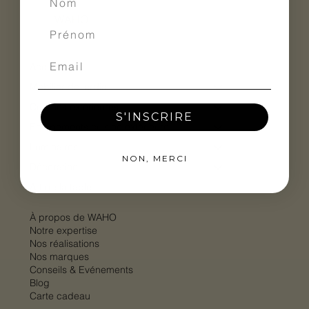
WAHO
Accueil
Mobilier de jardin
Cuisines extérieures
S'INSCRIRE
Equipements cuisine extérieure
Luminaires
NON, MERCI
Décoration
Art de la table
À propos de WAHO
Notre expertise
Nos réalisations
Nos marques
Conseils & Evénements
Blog
Carte cadeau