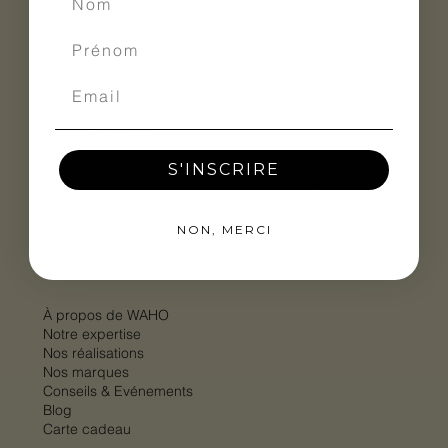
WAHO
Accueil
Mobilier de jardin
Cuisines extérieures
S'INSCRIRE
Equipements cuisine extérieure
Luminaires
NON, MERCI
Décoration
Art de la table
À propos de WAHO
Notre expertise
Nos réalisations
Nos marques
Conseils & Evénements
Blog
Carte cadeau