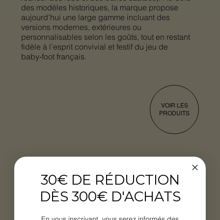
des modèles historiques, la marque propose
aujourd’hui une large gamme incluant des
versions modernes, extérieures ou
personnalisables selon les goûts, tout en restant
fidèle à l’esprit convivial et festif du jeu de
baby‑foot français.
VOIR LES
PRODUITS
30€ DE RÉDUCTION
DÈS 300€ D'ACHATS
En vous inscrivant, vous serez informés des